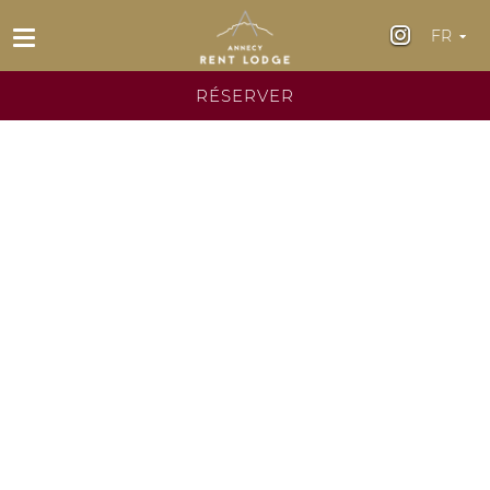
FR
Fr
RÉSERVER
En